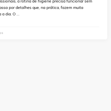
ssionais, a rotina de higiene precisa funcionar sem
passa por detalhes que, na prática, fazem muita
a a dia. O …
26