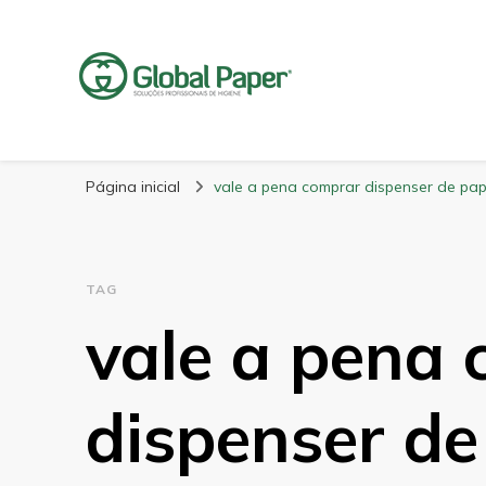
GlobalPaper
Soluções Inovadoras em Produtos de Higiene
Página inicial
vale a pena comprar dispenser de pape
TAG
vale a pena
dispenser de