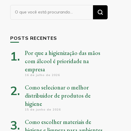
Procurando
algo?
POSTS RECENTES
Por que a higienização das mãos
com álcool é prioridade na
empresa
16 de julho de 2026
Como selecionar o melhor
distribuidor de produtos de
higiene
15 de junho de 2026
Como escolher materiais de
higiene e limpeza para ambientes