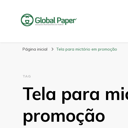
GlobalPaper
Soluções Inovadoras em Produtos de Higiene
Página inicial
Tela para mictório em promoção
TAG
Tela para mi
promoção