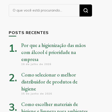
Procurando
algo?
POSTS RECENTES
Por que a higienização das mãos
com álcool é prioridade na
empresa
16 de julho de 2026
Como selecionar o melhor
distribuidor de produtos de
higiene
15 de junho de 2026
Como escolher materiais de
higiene e limpeza para ambientes