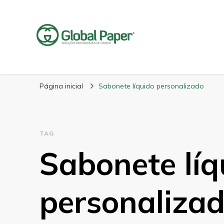
GlobalPaper
Soluções Inovadoras em Produtos de Higiene
Página inicial
Sabonete líquido personalizado
TAG
Sabonete líq
personaliza