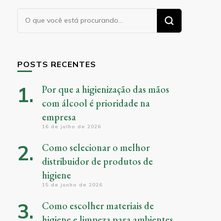
Procurando
algo?
POSTS RECENTES
Por que a higienização das mãos
com álcool é prioridade na
empresa
16 de julho de 2026
Como selecionar o melhor
distribuidor de produtos de
higiene
15 de junho de 2026
Como escolher materiais de
higiene e limpeza para ambientes