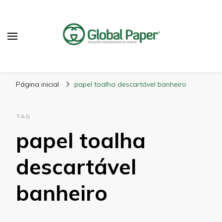
GlobalPaper
Soluções Inovadoras em Produtos de Higiene
Página inicial
papel toalha descartável banheiro
TAG
papel toalha
descartável
banheiro