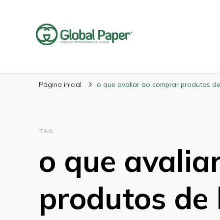
GlobalPaper
Soluções Inovadoras em Produtos de Higiene
Página inicial
o que avaliar ao comprar produtos de 
TAG
o que avalia
produtos de