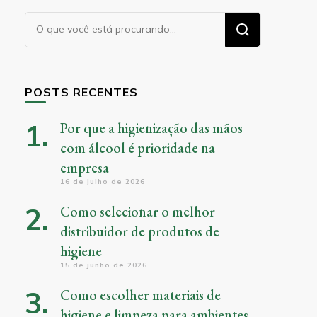
Procurando
algo?
POSTS RECENTES
Por que a higienização das mãos
com álcool é prioridade na
empresa
16 de julho de 2026
Como selecionar o melhor
distribuidor de produtos de
higiene
15 de junho de 2026
Como escolher materiais de
higiene e limpeza para ambientes