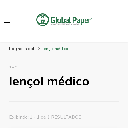
GlobalPaper
Soluções Inovadoras em Produtos de Higiene
Página inicial
lençol médico
TAG
lençol médico
Exibindo: 1 - 1 de 1 RESULTADOS