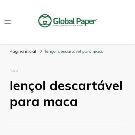
GlobalPaper
Soluções Inovadoras em Produtos de Higiene
Página inicial
lençol descartável para maca
TAG
lençol descartável
para maca