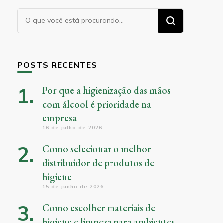
Procurando
algo?
POSTS RECENTES
Por que a higienização das mãos
com álcool é prioridade na
empresa
16 de julho de 2026
Como selecionar o melhor
distribuidor de produtos de
higiene
15 de junho de 2026
Como escolher materiais de
higiene e limpeza para ambientes